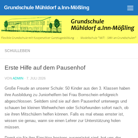
Grundschule Mühldorf a.Inn-Mößling
Zum Inhalt springen
SCHULLEBEN
Erste Hilfe auf dem Pausenhof
VON
ADMIN
·
7. JULI 2026
Große Freude an unserer Schule: 50 Kinder aus den 3. Klassen haben
ihre Ausbildung zu Juniorhelfern bei Frau Bornschein erfolgreich
abgeschlossen. Seitdem sind sie auf dem Pausenhof unterwegs und
schauen bei kleinen Wehwehchen oder Schürfwunden sofort nach, ob
sie ihren Mitschülern helfen können. Falls es mal etwas ernster ist,
wissen sie genau, wann sie einen Lehrer zur Unterstützung holen
müssen.
Damit sie für ihre Einsätze bestens ausgerüstet sind, hat uns der