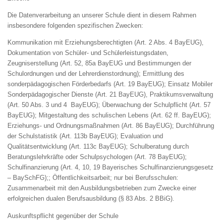
Die Datenverarbeitung an unserer Schule dient in diesem Rahmen
insbesondere folgenden spezifischen Zwecken:
Kommunikation mit Erziehungsberechtigten (Art. 2 Abs. 4 BayEUG),
Dokumentation von Schüler- und Schülerleistungsdaten,
Zeugniserstellung (Art. 52, 85a BayEUG und Bestimmungen der
Schulordnungen und der Lehrerdienstordnung); Ermittlung des
sonderpädagogischen Förderbedarfs (Art. 19 BayEUG); Einsatz Mobiler
Sonderpädagogischer Dienste (Art. 21 BayEUG), Praktikumsverwaltung
(Art. 50 Abs. 3 und 4 BayEUG); Überwachung der Schulpflicht (Art. 57
BayEUG); Mitgestaltung des schulischen Lebens (Art. 62 ff. BayEUG);
Erziehungs- und Ordnungsmaßnahmen (Art. 86 BayEUG); Durchführung
der Schulstatistik (Art. 113b BayEUG); Evaluation und
Qualitätsentwicklung (Art. 113c BayEUG); Schulberatung durch
Beratungslehrkräfte oder Schulpsychologen (Art. 78 BayEUG);
Schulfinanzierung (Art. 4, 10, 19 Bayerisches Schulfinanzierungsgesetz
– BaySchFG);; Öffentlichkeitsarbeit; nur bei Berufsschulen:
Zusammenarbeit mit den Ausbildungsbetrieben zum Zwecke einer
erfolgreichen dualen Berufsausbildung (§ 83 Abs. 2 BBiG).
Auskunftspflicht gegenüber der Schule