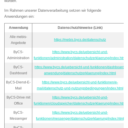
wurden.
Im Rahmen unserer Datenverarbeitung setzen wir folgende
Anwendungen ein:
Anwendung
Datenschutzhinweise (Link)
Alle mebis-
https://mebis.bycs.de/datenschutz
Angebote
ByCS-
https://www.bycs.de/uebersicht-und-
Administration
funktionen/administration/datenschutzerklaerung/index.html
ByCS-
https://www.bycs.de/uebersicht-und-funktionen/dashboard-
Dashboard
anwendung/datenschutzerklaerung/index.html
ByCS-Dienst-E-
https://www.bycs.de/uebersicht-und-funktionen/e-
Mail
mail/datenschutz-und-nutzungsbedingungen/index.html
ByCS-Drive mit
https://www.bycs.de/uebersicht-und-
Office
funktionen/cloudspeicher/datenschutzerklaerung/index.html
ByCS-
https://www.bycs.de/uebersicht-und-
Messenger
funktionen/messenger/datenschutzerklaerung/index.html
ByCS-