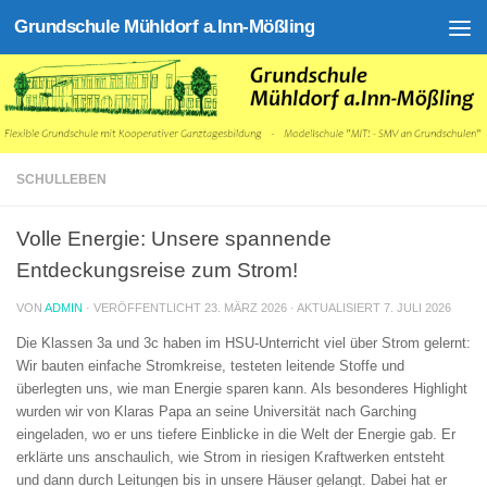
Grundschule Mühldorf a.Inn-Mößling
Zum Inhalt springen
SCHULLEBEN
Volle Energie: Unsere spannende
Entdeckungsreise zum Strom!
VON
ADMIN
· VERÖFFENTLICHT
23. MÄRZ 2026
· AKTUALISIERT
7. JULI 2026
Die Klassen 3a und 3c haben im HSU-Unterricht viel über Strom gelernt:
Wir bauten einfache Stromkreise, testeten leitende Stoffe und
überlegten uns, wie man Energie sparen kann. Als besonderes Highlight
wurden wir von Klaras Papa an seine Universität nach Garching
eingeladen, wo er uns tiefere Einblicke in die Welt der Energie gab. Er
erklärte uns anschaulich, wie Strom in riesigen Kraftwerken entsteht
und dann durch Leitungen bis in unsere Häuser gelangt. Dabei hat er