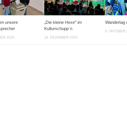
en unsere
„Die kleine Hexe“ im
Wandertag d
sprecher
Kulturschupp´n
6. OKTOBER 
BER 2025
16. DEZEMBER 2025