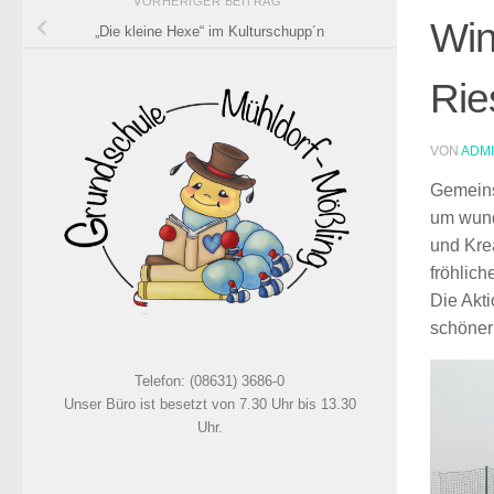
VORHERIGER BEITRAG
Win
„Die kleine Hexe“ im Kulturschupp´n
Rie
VON
ADM
Gemeins
um wund
und Kre
fröhlich
Die Akt
schöner
Telefon: (08631) 3686-0
Unser Büro ist besetzt von 7.30 Uhr bis 13.30
Uhr.