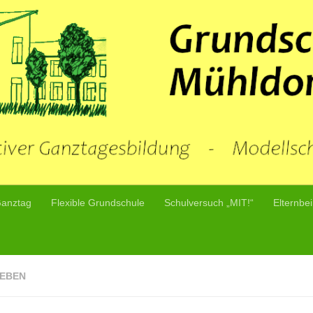
Ganztag
Flexible Grundschule
Schulversuch „MIT!“
Elternbei
EBEN