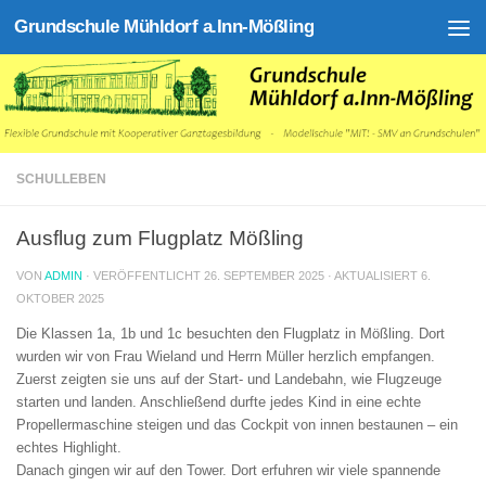
Grundschule Mühldorf a.Inn-Mößling
Zum Inhalt springen
SCHULLEBEN
Ausflug zum Flugplatz Mößling
VON
ADMIN
· VERÖFFENTLICHT
26. SEPTEMBER 2025
· AKTUALISIERT
6.
OKTOBER 2025
Die Klassen 1a, 1b und 1c besuchten den Flugplatz in Mößling. Dort
wurden wir von Frau Wieland und Herrn Müller herzlich empfangen.
Zuerst zeigten sie uns auf der Start- und Landebahn, wie Flugzeuge
starten und landen. Anschließend durfte jedes Kind in eine echte
Propellermaschine steigen und das Cockpit von innen bestaunen – ein
echtes Highlight.
Danach gingen wir auf den Tower. Dort erfuhren wir viele spannende