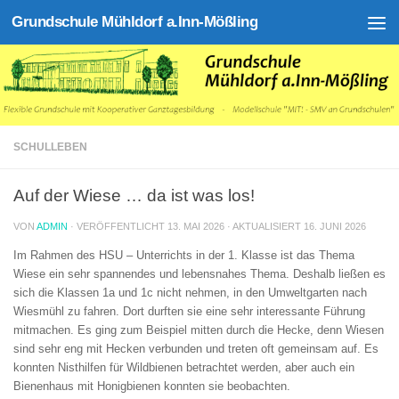
Grundschule Mühldorf a.Inn-Mößling
Zum Inhalt springen
SCHULLEBEN
Auf der Wiese … da ist was los!
VON
ADMIN
· VERÖFFENTLICHT
13. MAI 2026
· AKTUALISIERT
16. JUNI 2026
Im Rahmen des HSU – Unterrichts in der 1. Klasse ist das Thema
Wiese ein sehr spannendes und lebensnahes Thema. Deshalb ließen es
sich die Klassen 1a und 1c nicht nehmen, in den Umweltgarten nach
Wiesmühl zu fahren. Dort durften sie eine sehr interessante Führung
mitmachen. Es ging zum Beispiel mitten durch die Hecke, denn Wiesen
sind sehr eng mit Hecken verbunden und treten oft gemeinsam auf. Es
konnten Nisthilfen für Wildbienen betrachtet werden, aber auch ein
Bienenhaus mit Honigbienen konnten sie beobachten.