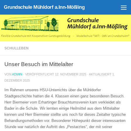
Grundschule Mühldorf a.Inn-Mößling
Zum Inhalt springen
SCHULLEBEN
Unser Besuch im Mittelalter
VON
ADMIN
· VERÖFFENTLICHT
12. NOVEMBER 2025
· AKTUALISIERT
1.
DEZEMBER 2025
Im Rahmen unseres HSU-Unterrichts über die Mühldorfer
Stadtgeschichte hatten die 4. Klassen einen ganz besonderen Besuch.
Herr Biermeier vom Erhartinger Brauchtumsverein kam verkleidet als
Bader in die Schule. Wir lernten einige Heilmittel aus dem Mittelalter
kennen und Herr Biermeier stellte uns noch für dieses Zeitalter typische
Behandlungsmethoden vor. Besonderer Höhepunkt dieser interessanten
Stunde war natürlich der Auftritt des „Pestarztes“, der mit seiner